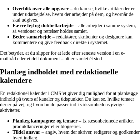
Overblik over alle opgaver
– du kan se, hvilke artikler der er
under udarbejdelse, hvem der arbejder på dem, og hvornår de
skal udgives.
Færre fejl og dobbeltarbejde
– alle arbejder i samme system,
så versioner og rettelser holdes samlet.
Bedre samarbejde
– redaktører, skribenter og designere kan
kommentere og give feedback direkte i systemet.
Det betyder, at du slipper for at lede efter seneste version i en e-
mailtråd eller et delt dokument – alt er samlet ét sted.
Planlæg indholdet med redaktionelle
kalendere
En redaktionel kalender i CMS’et giver dig mulighed for at planlægge
indhold på tværs af kanaler og tidspunkter. Du kan se, hvilke temaer
der er på vej, og hvordan de passer ind i virksomhedens øvrige
aktiviteter.
Planlæg kampagner og temaer
– fx sæsonbetonede artikler,
produktlanceringer eller blogserier.
Tildel ansvar
– angiv, hvem der skriver, redigerer og godkender
hvert indlæg.