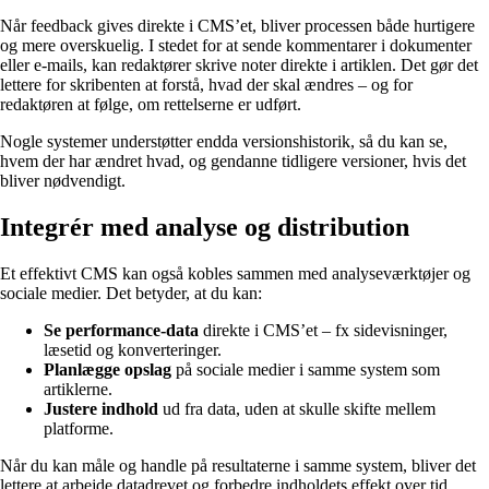
Når feedback gives direkte i CMS’et, bliver processen både hurtigere
og mere overskuelig. I stedet for at sende kommentarer i dokumenter
eller e-mails, kan redaktører skrive noter direkte i artiklen. Det gør det
lettere for skribenten at forstå, hvad der skal ændres – og for
redaktøren at følge, om rettelserne er udført.
Nogle systemer understøtter endda versionshistorik, så du kan se,
hvem der har ændret hvad, og gendanne tidligere versioner, hvis det
bliver nødvendigt.
Integrér med analyse og distribution
Et effektivt CMS kan også kobles sammen med analyseværktøjer og
sociale medier. Det betyder, at du kan:
Se performance-data
direkte i CMS’et – fx sidevisninger,
læsetid og konverteringer.
Planlægge opslag
på sociale medier i samme system som
artiklerne.
Justere indhold
ud fra data, uden at skulle skifte mellem
platforme.
Når du kan måle og handle på resultaterne i samme system, bliver det
lettere at arbejde datadrevet og forbedre indholdets effekt over tid.