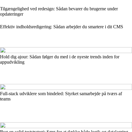
Tilgængelighed ved redesign: Sådan bevarer du brugerne under
opdateringer
Effektiv indholdsredigering: Sådan arbejder du smartere i dit CMS
Hold dig ajour: Sådan følger du med i de nyeste trends inden for
appudvikling
Full-stack udviklere som bindeled: Styrket samarbejde på tværs af
teams
Byg en solid teststrategi: Sørg for at dække både logik og datalagring