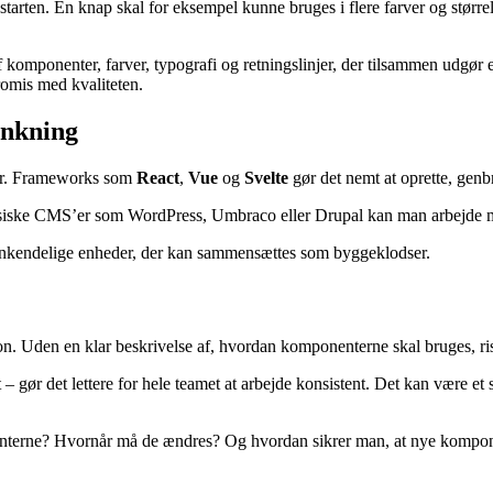
a starten. En knap skal for eksempel kunne bruges i flere farver og stør
 komponenter, farver, typografi og retningslinjer, der tilsammen udgør e
romis med kvaliteten.
ænkning
er. Frameworks som
React
,
Vue
og
Svelte
gør det nemt at oprette, gen
siske CMS’er som WordPress, Umbraco eller Drupal kan man arbejde 
genkendelige enheder, der kan sammensættes som byggeklodser.
. Uden en klar beskrivelse af, hvordan komponenterne skal bruges, risik
gør det lettere for hele teamet at arbejde konsistent. Det kan være et si
terne? Hvornår må de ændres? Og hvordan sikrer man, at nye kompone