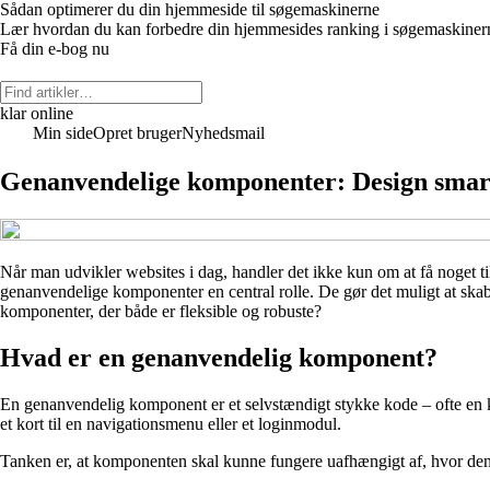
Sådan optimerer du din hjemmeside til søgemaskinerne
Lær hvordan du kan forbedre din hjemmesides ranking i søgemaskinerne
Få din e-bog nu
klar online
Min side
Opret bruger
Nyhedsmail
Genanvendelige komponenter: Design smarte
Når man udvikler websites i dag, handler det ikke kun om at få noget ti
genanvendelige komponenter en central rolle. De gør det muligt at skab
komponenter, der både er fleksible og robuste?
Hvad er en genanvendelig komponent?
En genanvendelig komponent er et selvstændigt stykke kode – ofte en ko
et kort til en navigationsmenu eller et loginmodul.
Tanken er, at komponenten skal kunne fungere uafhængigt af, hvor den 