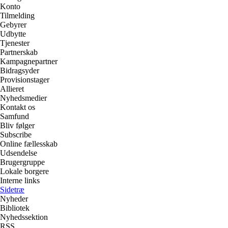
Konto
Tilmelding
Gebyrer
Udbytte
Tjenester
Partnerskab
Kampagnepartner
Bidragsyder
Provisionstager
Allieret
Nyhedsmedier
Kontakt os
Samfund
Bliv følger
Subscribe
Online fællesskab
Udsendelse
Brugergruppe
Lokale borgere
Interne links
Sidetræ
Nyheder
Bibliotek
Nyhedssektion
RSS