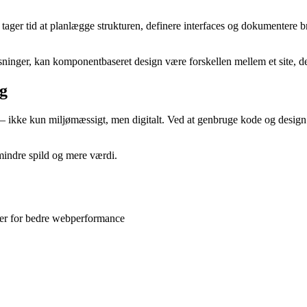
ager tid at planlægge strukturen, definere interfaces og dokumentere b
øsninger, kan komponentbaseret design være forskellen mellem et site, der
ng
kke kun miljømæssigt, men digitalt. Ved at genbruge kode og design sk
mindre spild og mere værdi.
iler for bedre webperformance