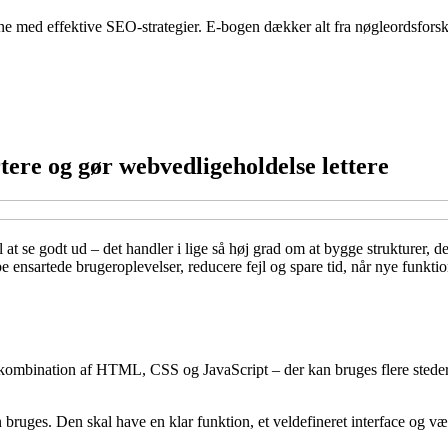
 med effektive SEO-strategier. E-bogen dækker alt fra nøgleordsforskn
re og gør webvedligeholdelse lettere
l at se godt ud – det handler i lige så høj grad om at bygge strukturer,
e ensartede brugeroplevelser, reducere fejl og spare tid, når nye funk
mbination af HTML, CSS og JavaScript – der kan bruges flere steder på 
bruges. Den skal have en klar funktion, et veldefineret interface og v