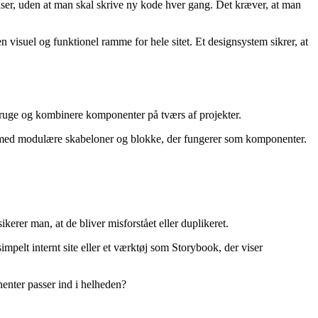
relser, uden at man skal skrive ny kode hver gang. Det kræver, at man
n visuel og funktionel ramme for hele sitet. Et designsystem sikrer, at
bruge og kombinere komponenter på tværs af projekter.
med modulære skabeloner og blokke, der fungerer som komponenter.
erer man, at de bliver misforstået eller duplikeret.
mpelt internt site eller et værktøj som Storybook, der viser
nter passer ind i helheden?