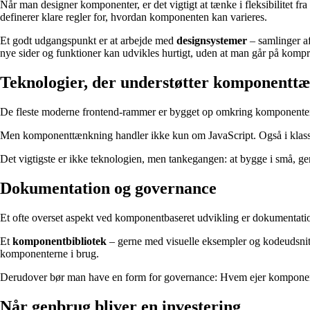
Når man designer komponenter, er det vigtigt at tænke i fleksibilitet fr
definerer klare regler for, hvordan komponenten kan varieres.
Et godt udgangspunkt er at arbejde med
designsystemer
– samlinger af
nye sider og funktioner kan udvikles hurtigt, uden at man går på komp
Teknologier, der understøtter komponentt
De fleste moderne frontend-rammer er bygget op omkring komponent
Men komponenttænkning handler ikke kun om JavaScript. Også i klas
Det vigtigste er ikke teknologien, men tankegangen: at bygge i små, 
Dokumentation og governance
Et ofte overset aspekt ved komponentbaseret udvikling er dokumentation
Et
komponentbibliotek
– gerne med visuelle eksempler og kodeudsnit – 
komponenterne i brug.
Derudover bør man have en form for governance: Hvem ejer komponen
Når genbrug bliver en investering