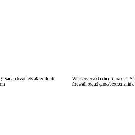
g: Sådan kvalitetssikrer du dit
Webserversikkerhed i praksis: S
rin
firewall og adgangsbegrænsning e