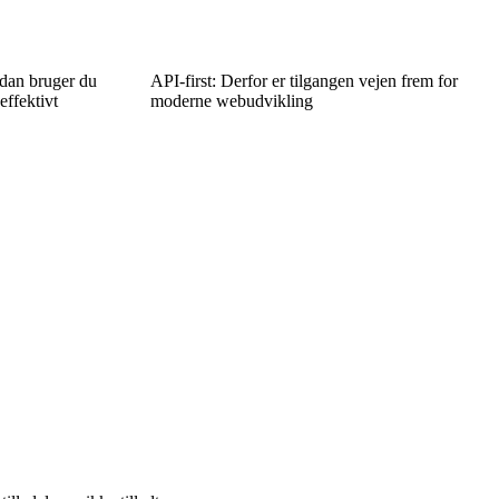
ådan bruger du
API-first: Derfor er tilgangen vejen frem for
ffektivt
moderne webudvikling