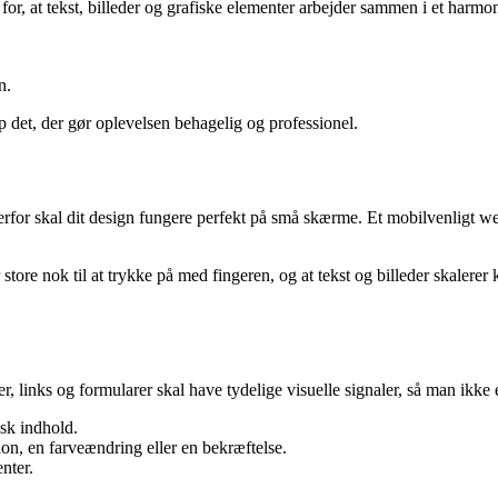
g for, at tekst, billeder og grafiske elementer arbejder sammen i et harm
n.
p det, der gør oplevelsen behagelig og professionel.
erfor skal dit design fungere perfekt på små skærme. Et mobilvenligt web
 store nok til at trykke på med fingeren, og at tekst og billeder skalerer
r, links og formularer skal have tydelige visuelle signaler, så man ikke 
isk indhold.
on, en farveændring eller en bekræftelse.
nter.