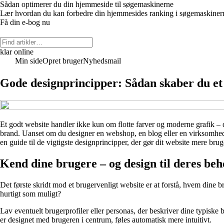
Sådan optimerer du din hjemmeside til søgemaskinerne
Lær hvordan du kan forbedre din hjemmesides ranking i søgemaskinerne
Få din e-bog nu
klar online
Min side
Opret bruger
Nyhedsmail
Gode designprincipper: Sådan skaber du et 
Et godt website handler ikke kun om flotte farver og moderne grafik – de
brand. Uanset om du designer en webshop, en blog eller en virksomhedsp
en guide til de vigtigste designprincipper, der gør dit website mere brug
Kend dine brugere – og design til deres be
Det første skridt mod et brugervenligt website er at forstå, hvem din
hurtigt som muligt?
Lav eventuelt brugerprofiler eller personas, der beskriver dine typiske
er designet med brugeren i centrum, føles automatisk mere intuitivt.