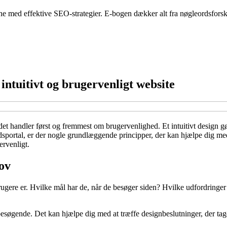
 med effektive SEO-strategier. E-bogen dækker alt fra nøgleordsforskn
intuitivt og brugervenligt website
t handler først og fremmest om brugervenlighed. Et intuitivt design gør d
ortal, er der nogle grundlæggende principper, der kan hjælpe dig med a
ervenligt.
hov
e brugere er. Hvilke mål har de, når de besøger siden? Hvilke udfordri
 besøgende. Det kan hjælpe dig med at træffe designbeslutninger, der tag