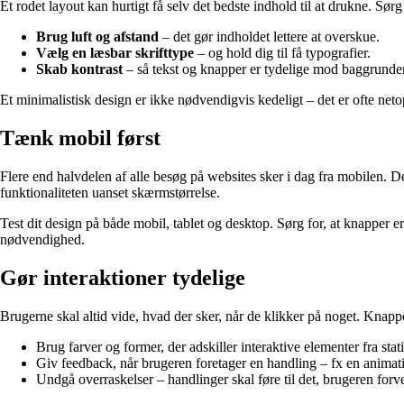
Et rodet layout kan hurtigt få selv det bedste indhold til at drukne. Sør
Brug luft og afstand
– det gør indholdet lettere at overskue.
Vælg en læsbar skrifttype
– og hold dig til få typografier.
Skab kontrast
– så tekst og knapper er tydelige mod baggrunde
Et minimalistisk design er ikke nødvendigvis kedeligt – det er ofte neto
Tænk mobil først
Flere end halvdelen af alle besøg på websites sker i dag fra mobilen. D
funktionaliteten uanset skærmstørrelse.
Test dit design på både mobil, tablet og desktop. Sørg for, at knapper er
nødvendighed.
Gør interaktioner tydelige
Brugerne skal altid vide, hvad der sker, når de klikker på noget. Knappe
Brug farver og former, der adskiller interaktive elementer fra stat
Giv feedback, når brugeren foretager en handling – fx en animati
Undgå overraskelser – handlinger skal føre til det, brugeren forve