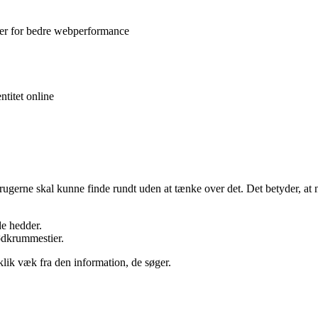
iler for bedre webperformance
titet online
rugerne skal kunne finde rundt uden at tænke over det. Det betyder, at 
de hedder.
ødkrummestier.
klik væk fra den information, de søger.