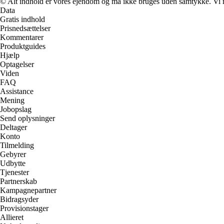
© Alt indhold er vores ejendom og må ikke bruges uden samtykke. Vi mod
Data
Gratis indhold
Prisnedsættelser
Kommentarer
Produktguides
Hjælp
Optagelser
Viden
FAQ
Assistance
Mening
Jobopslag
Send oplysninger
Deltager
Konto
Tilmelding
Gebyrer
Udbytte
Tjenester
Partnerskab
Kampagnepartner
Bidragsyder
Provisionstager
Allieret