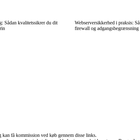
g: Sådan kvalitetssikrer du dit
Webserversikkerhed i praksis: S
rin
firewall og adgangsbegrænsning e
, og kan få kommission ved køb gennem disse links.