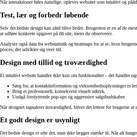
Når interaktioner føles naturlige, opleves websitet som intuitivt og pålid
Test, lær og forbedr løbende
Selv det bedste design kan altid blive bedre. Brugertest er en af de mest
at udføre konkrete opgaver på dit site, mens du observerer.
Analyser også data fra webstatistik og heatmaps for at se, hvor brugerne
proces, der udvikler sig over tid.
Design med tillid og troværdighed
Et intuitivt website handler ikke kun om funktionalitet – det handler ogs
Sørg for, at kontaktinformation og virksomhedsoplysninger er lett
Brug et professionelt, konsekvent visuelt udtryk.
Undgå forstyrrende pop-ups og aggressive salgsbudskaber.
Når designet signalerer troværdighed, bliver det lettere for brugerne at
Et godt design er usynligt
Det bedste design er ofte det, man ikke lægger mærke til. Når alt funge